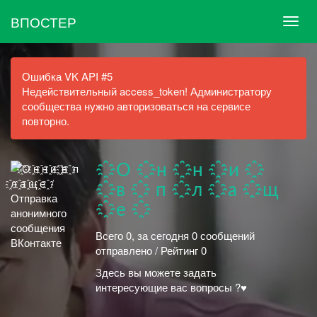
ВПОСТЕР
Ошибка VK API #5
Недействительный access_token! Администратору
сообщества нужно авторизоваться на сервисе
повторно.
҈О ҈н ҈н ҈и ҈
҈в ҈ п ҈л ҈а ҈щ
҈е ҈
Всего 0, за сегодня 0 сообщений
отправлено / Рейтинг 0
Здесь вы можете задать
интересующие вас вопросы ?♥️