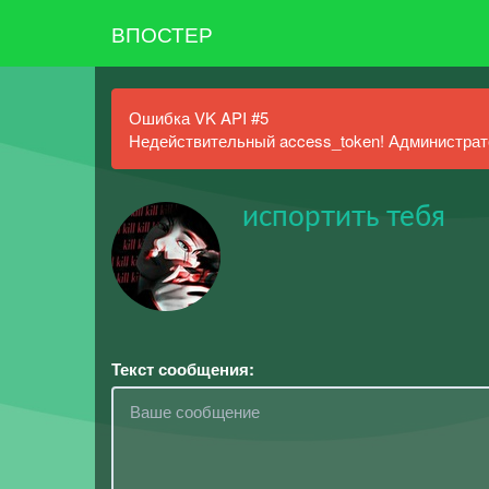
ВПОСТЕР
Ошибка VK API #5
Недействительный access_token! Администрато
испортить тебя
Текст сообщения: