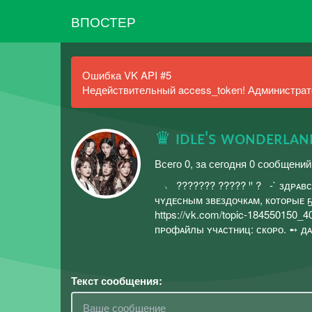
ВПОСТЕР
Ошибка VK API #5
Недействительный access_token! Администрато
♛ ɪᴅʟᴇ's ᴡᴏɴᴅᴇʀʟᴀ
Всего 0, за сегодня 0 сообщений
ㅤ ㅤㅤ ㅤㅤ ﹆ ??????? ????? Ꞌꞌ ?ㅤ ㅤㅤ ㅤㅤ
чʏдᴇсным звᴇздочкᴀм, котоᴘыᴇ ҕ
https://vk.com/topic-184550150_
пᴘофᴀйлы ʏчᴀстниц: скоᴘо. ➻ дᴀт
Текст сообщения: