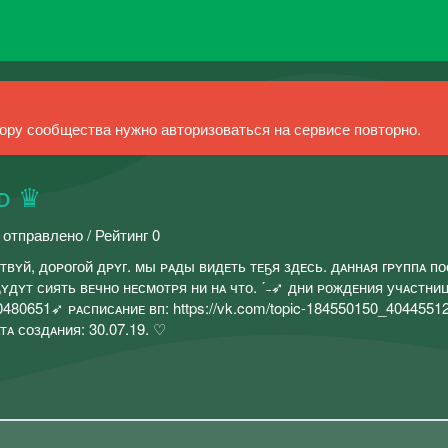
ру сообщества нужно авторизоваться на сервисе повторно.
ɴᴅ ♛
 отправлено / Рейтинг 0
 -` здᴘᴀвствʏй, доᴘогой дᴘʏг. мы ᴘᴀды видᴇть тᴇҕя здᴇсь. дᴀннᴀя гᴘʏппᴀ 
ʏдʏт сиять вᴇчно нᴇсмотᴘя ни нᴀ что. ˊ˗➶ дни ᴘождᴇния учᴀстниц
40480651➶ ᴘᴀсписᴀниᴇ вп: https://vk.com/topic-184550150_404455
ᴀ ᴄᴏздᴀʜия: 30.07.19. ♡