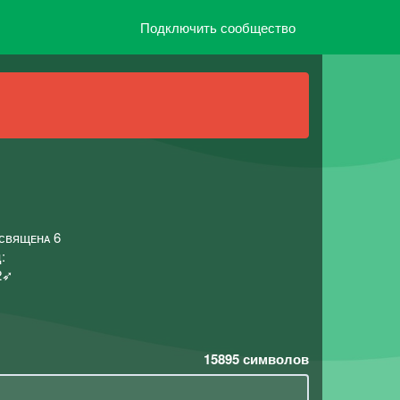
Подключить сообщество
посвящᴇнᴀ 6
:
12➶
15895
символов