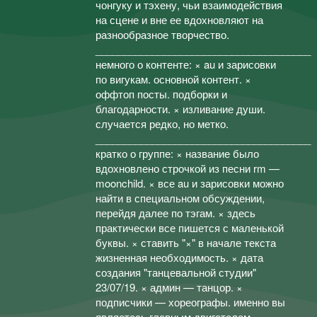
чонгуку и тэхену, чьи взаимодействия
на сцене и вне ее вдохновляют на
разнообразное творчество.
______________________________________
немного о контенте: × au и зарисовки
по вигукам. основной контент. ×
оффтоп посты. подборки и
благодарности. × изливание души.
случается редко, но метко.
______________________________________
кратко о группе: × название было
вдохновлено строчкой из песни rm —
moonchild. × все au и зарисовки можно
найти в специальном обсуждении,
перейдя далее по тэгам. × здесь
практически все пишется с маленькой
буквы. × ставить "×" в начале текста
жизненная необходимость. × дата
создания "танцевальной студии"
23/07/19. × админ — танцор. ×
подписчики — хореографы. именно вы
являетесь главным двигателем