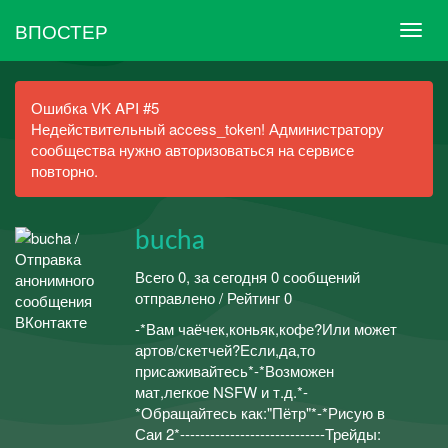
ВПОСТЕР
Ошибка VK API #5
Недействительный access_token! Администратору
сообщества нужно авторизоваться на сервисе
повторно.
bucha
Всего 0, за сегодня 0 сообщений
отправлено / Рейтинг 0
-*Вам чаёчек,коньяк,кофе?Или может
артов/скетчей?Если,да,то
присаживайтесь*-*Возможен
мат,легкое NSFW и т.д.*-
*Обращайтесь как:"Пётр"*-*Рисую в
Саи 2*-----------------------------Трейды: