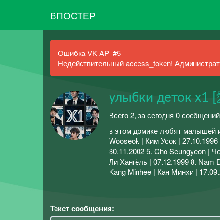
ВПОСТЕР
Ошибка VK API #5
Недействительный access_token! Администрато
улыбки деток x1 [
Всего 2, за сегодня 0 сообщений
в этом домике любят малышей икс
Wooseok | Ким Усок | 27.10.1996
30.11.2002 5. Cho Seungyeon | Чо
Ли Хангёль | 07.12.1999 8. Nam D
Kang Minhee | Кан Минхи | 17.09.
Текст сообщения: