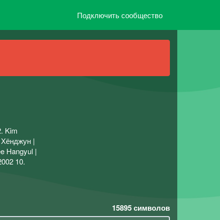
Подключить сообщество
. Kim
н Хёнджун |
e Hangyul |
2002 10.
15895
символов