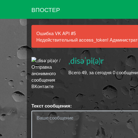
ВПОСТЕР
Ошибка VK API #5
Недействительный access_token! Администрато
,disəˈpi(ə)r
Всего 49, за сегодня 0 сообщени
Текст сообщения: