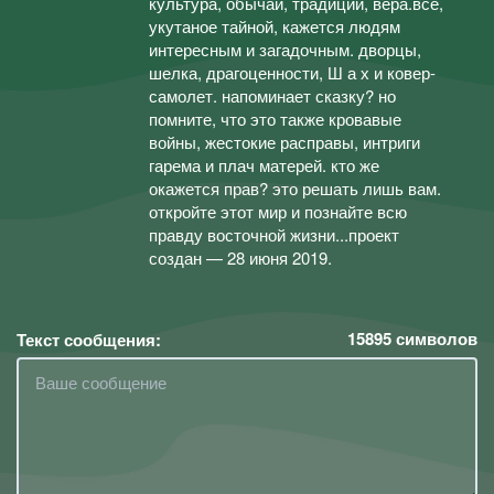
культура, обычаи, традиции, вера.ㅤㅤㅤㅤㅤㅤㅤㅤвсе,
укутаное тайной, кажется людям
интересным и загадочным. дворцы,
шелка, драгоценности, Ш а х и ковер-
самолет. напоминает сказку? но
помните, что это также кровавые
войны, жестокие расправы, интриги
гарема и плач матерей. ㅤㅤㅤㅤㅤㅤㅤㅤкто же
окажется прав? это решать лишь вам.
откройте этот мир и познайте всю
правду восточной жизни...ㅤㅤㅤㅤㅤㅤㅤㅤㅤㅤㅤㅤㅤпроект
создан — 28 июня 2019.
15895
символов
Текст сообщения: