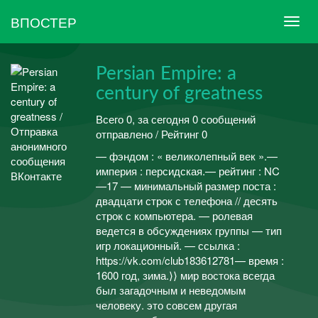
ВПОСТЕР
Persian Empire: a
century of greatness
Всего 0, за сегодня 0 сообщений
отправлено / Рейтинг 0
ㅤㅤㅤ— фэндом : « великолепный век ».ㅤㅤㅤ—
империя : персидская.ㅤㅤㅤ— рейтинг : NC
—17 ㅤㅤㅤ— минимальный размер поста :
двадцати строк с телефона // десять
строк с компьютера. ㅤㅤㅤ— ролевая
ведется в обсуждениях группы — тип
игр локационный. ㅤㅤㅤ— ссылка :
https://vk.com/club183612781ㅤㅤㅤ— время :
1600 год, зима.ㅤㅤㅤㅤㅤㅤㅤㅤ⟩⟩ мир востока всегда
был загадочным и неведомым
человеку. это совсем другая