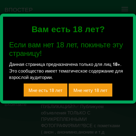
ВПОСТЕР
Вам есть 18 лет?
Ошибка VK API #5
Недействительный access_token! Администратору
Если вам нет 18 лет, покиньте эту
сообщества нужно авторизоваться на сервисе
повторно.
страницу!
Данная страница предназначена только для лиц
18+
.
Это сообщество имеет тематическое содержание для
Пошлая Калуга
взрослой аудитории.
Всего 4, за сегодня 0 сообщений
отправлено / Рейтинг 0
О компании:? ПРАВИЛА
ПУБЛИКАЦИЙ?✅ Публикуем
объявления ТОЛЬКО С
ПРИКРЕПЛЕННЫМИ
ФОТОГРАФИЯМИ!?ВСЕ с пометками
( анон , анонимно,аноним и т.д