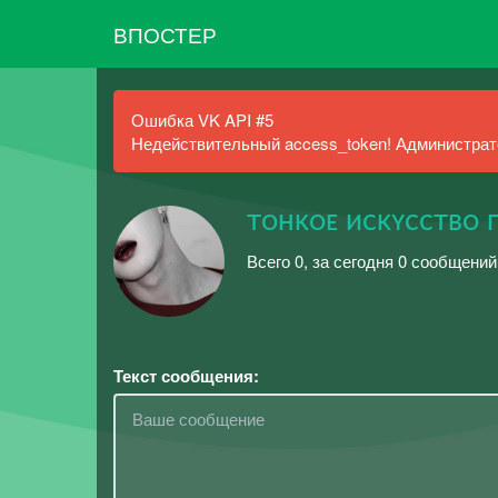
ВПОСТЕР
Ошибка VK API #5
Недействительный access_token! Администрато
тᴏнᴋᴏᴇ иᴄᴋʏᴄᴄтвᴏ
Всего 0, за сегодня 0 сообщений
Текст сообщения: