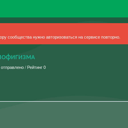
ру сообщества нужно авторизоваться на сервисе повторно.
 пᴏфигизмᴀ
 отправлено / Рейтинг 0