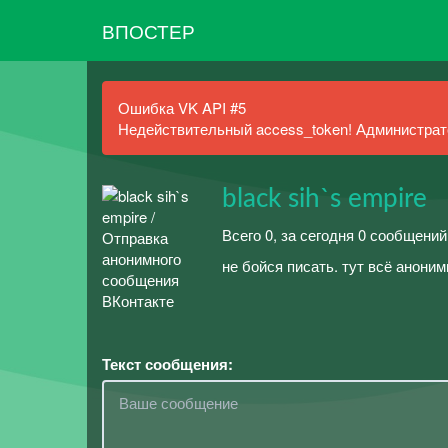
ВПОСТЕР
Ошибка VK API #5
Недействительный access_token! Администрато
black sih`s empire
Всего 0, за сегодня 0 сообщени
не бойся писать. тут всё аноним
Текст сообщения: