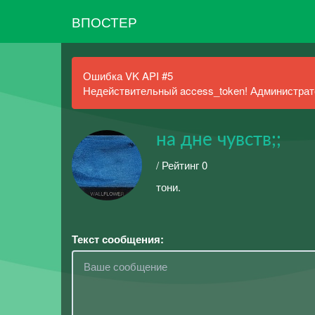
ВПОСТЕР
Ошибка VK API #5
Недействительный access_token! Администрато
на дне чувств;;
/ Рейтинг 0
тони.
Текст сообщения: