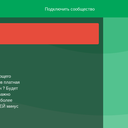
Подключить сообщество
ающего
ов платная
н ? Будет
важно
 более
ЛЕЙ минус