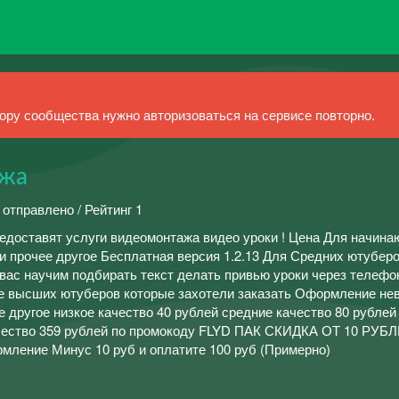
ру сообщества нужно авторизоваться на сервисе повторно.
ажа
 отправлено / Рейтинг 1
редоставят услуги видеомонтажа видео уроки ! Цена Для начин
и прочее другое Бесплатная версия 1.2.13 Для Средних ютубер
 вас научим подбирать текст делать привью уроки через телефо
ее высших ютуберов которые захотели заказать Оформление не
е другое низкое качество 40 рублей средние качество 80 рублей
чество 359 рублей по промокоду FLYD ПАК СКИДКА ОТ 10 РУБ
рмление Минус 10 руб и оплатите 100 руб (Примерно)