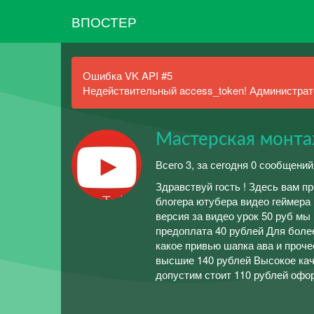
ВПОСТЕР
Ошибка VK API #5
Недействительный access_token! Администрато
Мастерская монт
Всего 3, за сегодня 0 сообщений
Здравствуй гость ! Здесь вам п
блогера ютубера видео геймера 
версия за видео урок 50 руб мы
предоплата 40 рублей Для бол
какое привью шапка ава и проче
высшие 140 рублей Высокое ка
допустим стоит 110 рублей офо