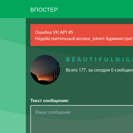
ВПОСТЕР
Ошибка VK API #5
Недействительный access_token! Администрато
ʙ ᴇ ᴀ ᴜ ᴛ ɪ ғ ᴜ ʟ ɴ ɪ ɢ
Всего 177, за сегодня 0 сообщен
Текст сообщения: