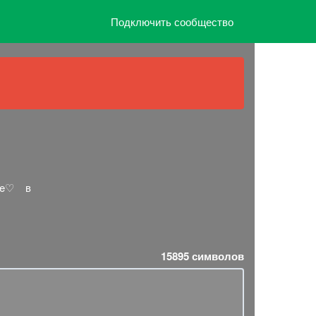
Подключить сообщество
ㅤ ㅤㅤㅤ в
15895
символов