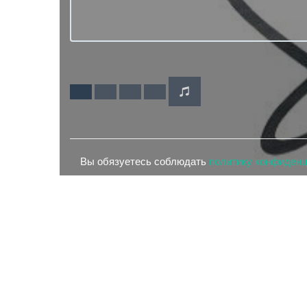
Вы обязуетесь соблюдать
политику конфиден