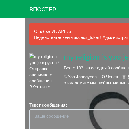
ВПОСТЕР
Ошибка VK API #5
Недействительный access_token! Администрато
my religion is yoo 
Всего 133, за сегодня 0 сообще
♡Yoo Jeongyeon - Ю Чонен - 유 정연~ㅤㅤㅤ
этом домике мы любим ㅤㅤㅤ малышк
Текст сообщения: