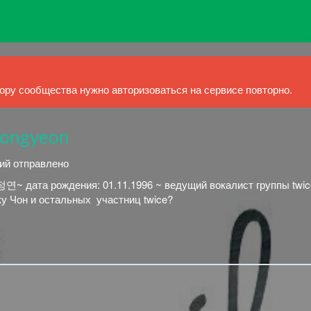
ру сообщества нужно авторизоваться на сервисе повторно.
jeongyeon
ний отправлено
 дата рождения: 01.11.1996 ~ㅤㅤㅤ ведущий вокалист группы twice♡ ㅤㅤㅤ ㅤㅤㅤㅤㅤ
у Чон и остальных ㅤ участниц twice?