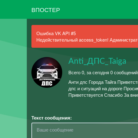
ВПОСТЕР
Ошибка VK API #5
Недействительный access_token! Администрато
Anti_ДПС_Taiga
Всего 0, за сегодня 0 сообщений
Анти дпс Города Тайга Приветс
дпс и ситуаций на дороге Прос
Приветствуется Спасибо За вни
Текст сообщения: