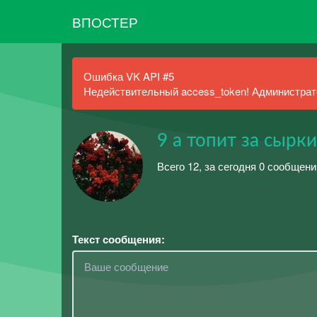
ВПОСТЕР
Ошибка VK API #5
Недействительный access_token! Администрато
9 а топит за сырки
Всего 12, за сегодня 0 сообщени
Текст сообщения: