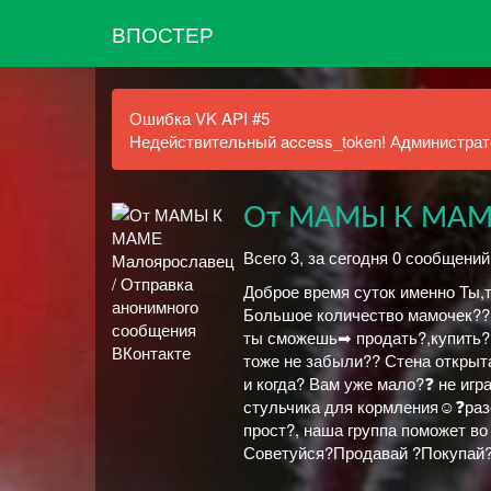
ВПОСТЕР
Ошибка VK API #5
Недействительный access_token! Администрато
От МАМЫ К МАМЕ
Всего 3, за сегодня 0 сообщений
Доброе время суток именно Ты,т
Большое количество мамочек???
ты сможешь➡ продать?,купить??
тоже не забыли?? Стена открыт
и когда? Вам уже мало?❓ не игр
стульчика для кормления☺❓раз
прост?, наша группа поможет в
Советуйся?Продавай ?Покупай?