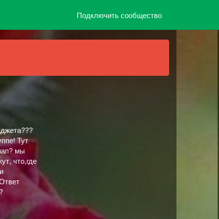
Подключить сообщество
гаджета???
ппе! Тут
пап? мы
т, что,где
и
 Ответ
?