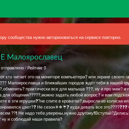
ру сообщества нужно авторизоваться на сервисе повторно.
 Малоярославец
 отправлено / Рейтинг 0
от кто читает это на мониторе компьютера? или экране своего 
?? Малоярославца и ближайших городов ждёт тебя в нашей гру
,обменять? практически все для малыша ???, ну и про мам? и 
а для общения?????,можно задать любой вопрос? и вам подскажу
аете в эти игрушки❓?не спите в кроватке?,выросли из коляски ил
онравился цвет?❓ Не сезон☀❄☔❓ куда девать все это????❓❓❓
о всем ??❗ Не надо тебе,уверены,нужно другому❗Вступай?Делись
 ну и соблюдай наши правила?