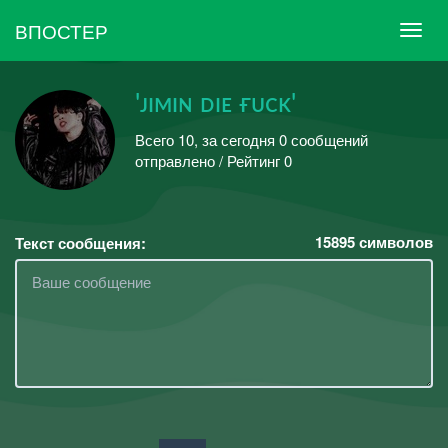
ВПОСТЕР
'ᴊɪᴍɪɴ ᴅɪᴇ ғᴜᴄᴋ'
Всего 10, за сегодня 0 сообщений
отправлено / Рейтинг 0
15895
символов
Текст сообщения: