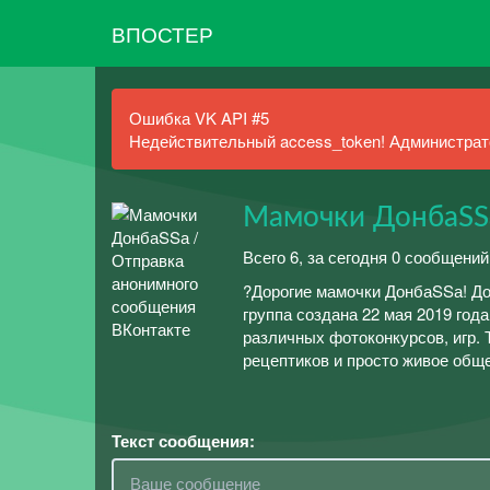
ВПОСТЕР
Ошибка VK API #5
Недействительный access_token! Администрато
Мамочки ДонбаSS
Всего 6, за сегодня 0 сообщений
?Дорогие мамочки ДонбаSSа! До
группа создана 22 мая 2019 год
различных фотоконкурсов, игр. 
рецептиков и просто живое обще
Текст сообщения: