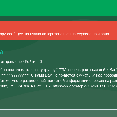
ру сообщества нужно авторизоваться на сервисе повторно.
а
 отправлено / Рейтинг 0
бро пожаловать в нашу группу? ??Мы очень рады каждой и Ва
а ?????????????? С нами Вам не придется скучать! У нас провод
Так же много развлечений, полезной информации,опросов на ра
ние)) ❗❗❗ПРАВИЛА ГРУППЫ: https://vk.com/topic-182609626_392