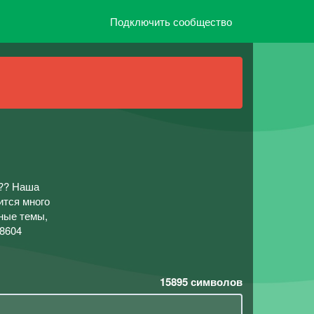
Подключить сообщество
с?? Наша
ится много
зные темы,
88604
15895
символов