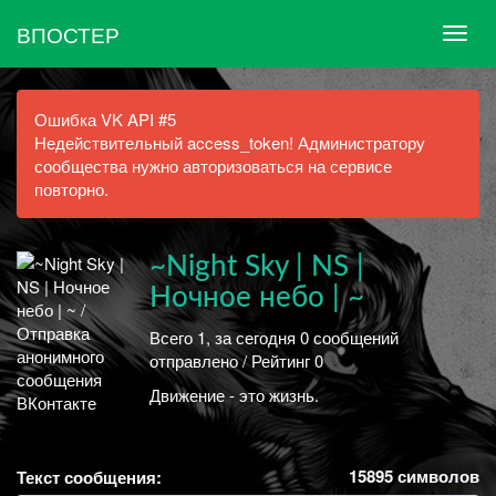
ВПОСТЕР
Ошибка VK API #5
Недействительный access_token! Администратору
сообщества нужно авторизоваться на сервисе
повторно.
~Night Sky | NS |
Ночное небо | ~
Всего 1, за сегодня 0 сообщений
отправлено / Рейтинг 0
Движение - это жизнь.
15895
символов
Текст сообщения: