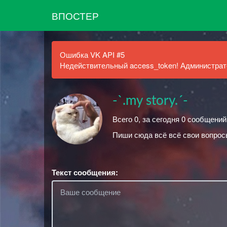
ВПОСТЕР
Ошибка VK API #5
Недействительный access_token! Администрато
-`.my story.´-
Всего 0, за сегодня 0 сообщений
Пиши сюда всё всё свои вопросы
Текст сообщения: