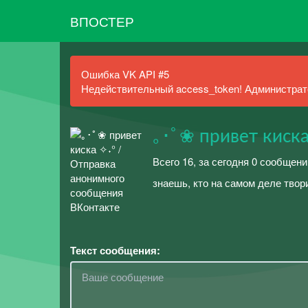
ВПОСТЕР
Ошибка VK API #5
Недействительный access_token! Администрато
｡･ﾟ❀ привет киска
Всего 16, за сегодня 0 сообщени
знаешь, кто на самом деле твор
Текст сообщения: