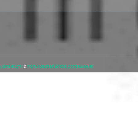
циальности
и
пользовательское соглашение