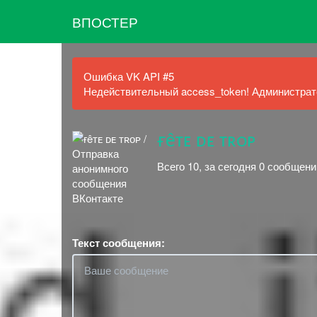
ВПОСТЕР
Ошибка VK API #5
Недействительный access_token! Администрато
ғêᴛᴇ ᴅᴇ ᴛʀᴏᴘ
Всего 10, за сегодня 0 сообщени
Текст сообщения: