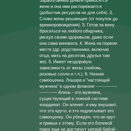
жене и она ими распоряжается
(добытчик ресурсов не для себя). 2.
Слово жены решающее (от покупок до
времяпровождения). 3. Готов за жену
броситься на любого обидчика,
рискуя своим здоровьем, даже если
она сама виновата. 4. Жена на первом
месте (др. родственники, включая
отца, мать на десятом, друзья там
же). 5. Имеет нездоровую
зависимость от жены (любовь,
розовые сопли и т.п.). 6. Низкая
самооценка. Лошара и "настоящий
мужчина" в одном флаконе ---------------
---------— Алень - это мужчина,
существующий в ложной системе
координат. Он аленит, и ему внушают,
что это круто, и это подпитывает его
самооценку. Он убежден, что он крут
и привык к этому. Если его болевой
порог еще не достигнут хитрой бабой -