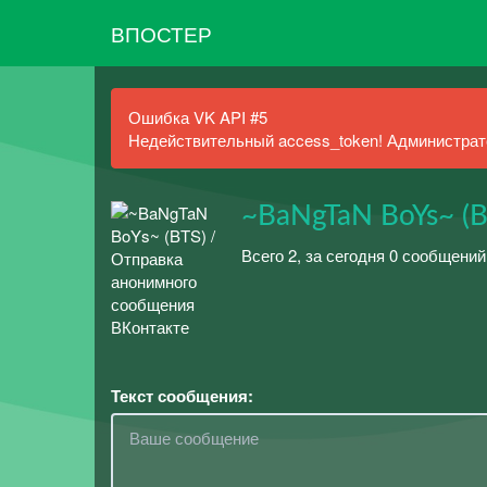
ВПОСТЕР
Ошибка VK API #5
Недействительный access_token! Администрато
~BaNgTaN BoYs~ (B
Всего 2, за сегодня 0 сообщений
Текст сообщения: