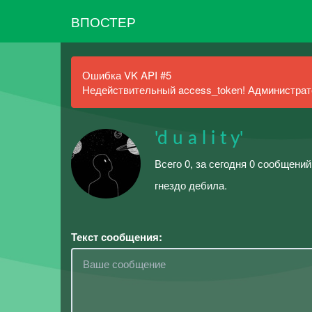
ВПОСТЕР
Ошибка VK API #5
Недействительный access_token! Администрато
'd u a l i t y'
Всего 0, за сегодня 0 сообщений
гнездо дебила.
Текст сообщения: