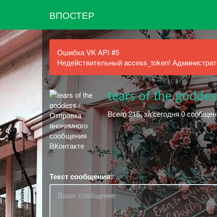
ВПОСТЕР
Ошибка VK API #5
Недействительный access_token! Администрато
tears of the goddes
Всего 215, за сегодня 0 сообщен
Текст сообщения: