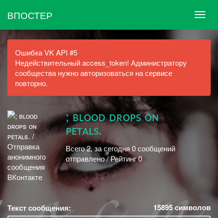
ВПОСТЕР
Ошибка VK API #5
Недействительный access_token! Администратору
сообщества нужно авторизоваться на сервисе
повторно.
; ʙʟᴏᴏᴅ ᴅʀᴏᴘs ᴏɴ
ᴘᴇᴛᴀʟs.
Всего 2, за сегодня 0 сообщений
отправлено / Рейтинг 0
15895
символов
Текст сообщения: