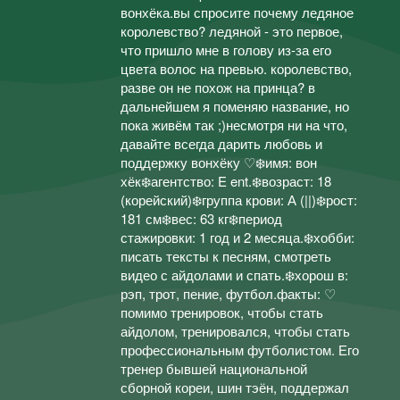
вонхёка.вы спросите почему ледяное
королевство? ледяной - это первое,
что пришло мне в голову из-за его
цвета волос на превью. королевство,
разве он не похож на принца? в
дальнейшем я поменяю название, но
пока живём так ;)несмотря ни на что,
давайте всегда дарить любовь и
поддержку вонхёку ♡❄️имя: вон
хёк❄️агентство: E ent.❄️возраст: 18
(корейский)❄️группа крови: А (||)❄️рост:
181 см❄️вес: 63 кг❄️период
стажировки: 1 год и 2 месяца.❄️хобби:
писать тексты к песням, смотреть
видео с айдолами и спать.❄️хорош в:
рэп, трот, пение, футбол.факты: ♡
помимо тренировок, чтобы стать
айдолом, тренировался, чтобы стать
профессиональным футболистом. Его
тренер бывшей национальной
сборной кореи, шин тэён, поддержал