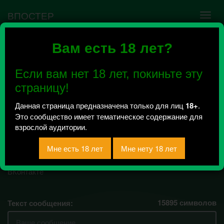
ВПОСТЕР
Вам есть 18 лет?
Ошибка VK API #5
Недействительный access_token! Администратору
Если вам нет 18 лет, покиньте эту
сообщества нужно авторизоваться на сервисе
повторно.
страницу!
Данная страница предназначена только для лиц
18+
.
Это сообщество имеет тематическое содержание для
тайная секта
взрослой аудитории.
укеноианства.
Всего 29, за сегодня 0 сообщений
отправлено / Рейтинг 0
15895
символов
Текст сообщения: