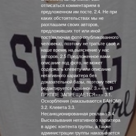
отписаться комментарием в
предложенном им посте. 2.4. Не при
каких обстоятельствах мы не
разглашаем своих авторов,
предложивших тот или иной
пост(включая фото опубликованного
человека), поэтому не тратьте своё и
наше время, на выяснение у нас
авторов. 2.5 Предложенное вами
описание под фото, не может
содержать клевету или описание
негативного характера без
доказательной базы, поэтому текст
редактируется админом. 3.==== В
ГРУППЕ ЗАПРЕЩАЕТСЯ=== 3.1.
Оскорбления (наказываются БАНОМ)
3.2. Клевета 3.3.
Несанкционированная реклама 3.4.
Высказывания негативного характера
в адрес контента группы, а также
администрации группы наказывается