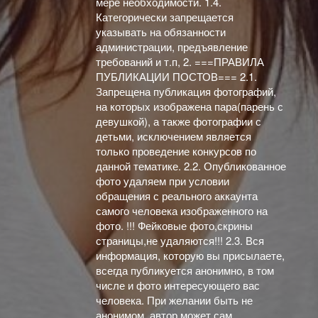
мере необходимости. 1.4.
Категорически запрещается
указывать на обязанности
администрации, предъявление
требований и т.п, 2. ===ПРАВИЛА
ПУБЛИКАЦИИ ПОСТОВ=== 2.1.
Запрещена публикация фотографий,
на которых изображена пара(парень с
девушкой), а также фотографии с
детьми, исключением является
только проведение конкурсов по
данной тематике. 2.2. Опубликованное
фото удаляем при условии
обращения с реального аккаунта
самого человека изображенного на
фото. !!! Фейковые фото,скрины
страницы,не удаляются!!! 2.3. Вся
информация, которую вы присылаете,
всегда публикуется анонимно, в том
числе и фото интересующего вас
человека. При желании быть не
анонимом, автор может сам