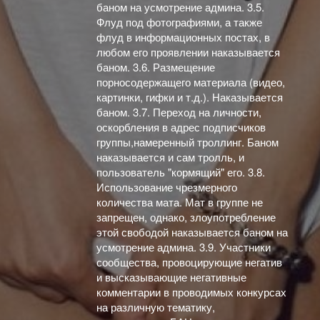
баном на усмотрение админа. 3.5.
Флуд под фотографиями, а также
флуд в информационных постах, в
любом его проявлении наказывается
баном. 3.6. Размещение
порносодержащего материала (видео,
картинки, гифки и т.д.). Наказывается
баном. 3.7. Переход на личности,
оскорбления в адрес подписчиков
группы,намеренный троллинг. Баном
наказывается и сам тролль, и
пользователь "кормящий" его. 3.8.
Использование чрезмерного
количества мата. Мат в группе не
запрещен, однако, злоупотребление
этой свободой наказывается баном на
усмотрение админа. 3.9. Участники
сообщества, провоцирующие негатив
и высказывающие негативные
комментарии в проводимых конкурсах
на различную тематику,