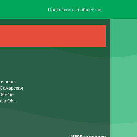
Подключить сообщество
и через
Самарская
185-49-
 в ОК -
15895
символов