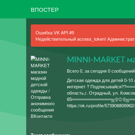
ВПОСТЕР
Ошибка VK API #5
Недействительный access_token! Администрато
MINNI-MARKET ма
Всего 0, за сегодня 0 сообщений
Детская одежда для детей 0-10
интернет ? Подписывайся??
область,г. Отрадный, ул. Комсо
65════════════ஜ۩۞۩ஜ═══════
https://ok.ru/profile/573908806962