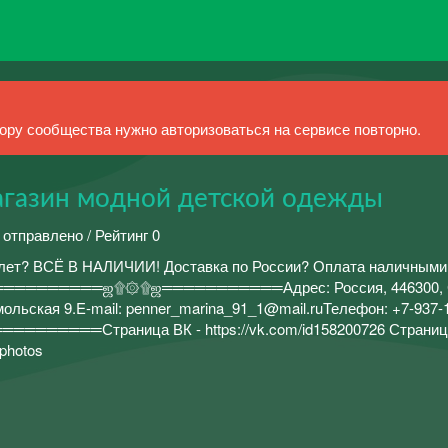
ру сообщества нужно авторизоваться на сервисе повторно.
газин модной детской одежды
 отправлено / Рейтинг 0
 лет? ВСЁ В НАЛИЧИИ! Доставка по России? Оплата наличными 
════════════ஜ۩۞۩ஜ═══════════Адрес: Россия, 446300, 
мольская 9.E-mail: penner_marina_91_1@mail.ruТелефон: +7-937-
════Страница ВК - https://vk.com/id158200726 Страница
/photos