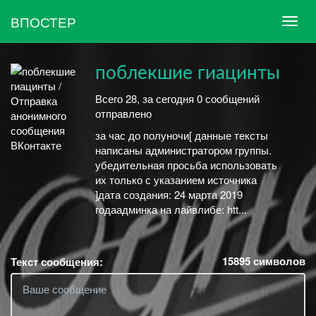
ВПОСТЕР
поблекшие гиацинты
Всего 28, за сегодня 0 сообщений
отправлено
за час до полуночи[ данные тексты
написаны администратором группы.
убедительная просьба использовать
их только с указанием источника
]дата создания: 24 марта 2019
годаадминка на лайвлибе: htt...
15895
символов
Текст сообщения: