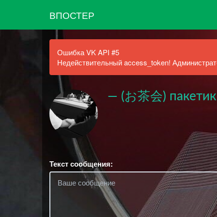
ВПОСТЕР
Ошибка VK API #5
Недействительный access_token! Администрато
— (お茶会) пакетик
Текст сообщения: