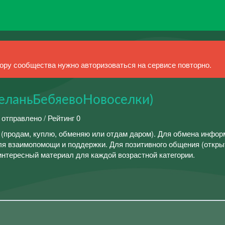
ру сообщества нужно авторизоваться на сервисе повторно.
еланьБебяевоНовоселки)
 отправлено / Рейтинг 0
 (продам, куплю, обменяю или отдам даром). Для обмена инфор
я взаимопомощи и поддержки. Для позитивного общения (откры
 интересный материал для каждой возрастной категории.