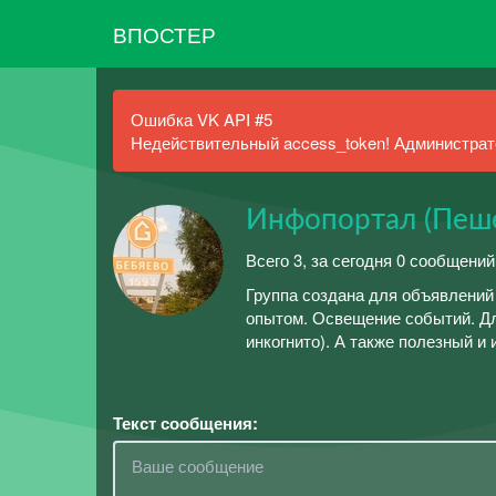
ВПОСТЕР
Ошибка VK API #5
Недействительный access_token! Администрато
Инфопортал (Пеш
Всего 3, за сегодня 0 сообщений
Группа создана для объявлений
опытом. Освещение событий. Дл
инкогнито). А также полезный и
Текст сообщения: