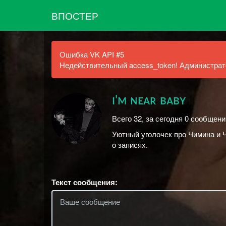
ВПОСТЕР
Ошибка VK API #5
Недействительный access_token! Администрато
ɪ'ᴍ ɴᴇᴀʀ ʙᴀʙʏ
Всего 32, за сегодня 0 сообщени
Уютный уголочек про Чимина и 
о записях.
Текст сообщения: