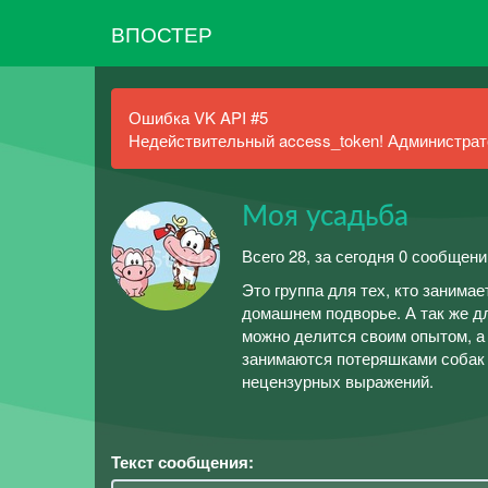
ВПОСТЕР
Ошибка VK API #5
Недействительный access_token! Администрато
Моя усадьба
Всего 28, за сегодня 0 сообщени
Это группа для тех, кто занима
домашнем подворье. А так же дл
можно делится своим опытом, а 
занимаются потеряшками собак
нецензурных выражений.
Текст сообщения: