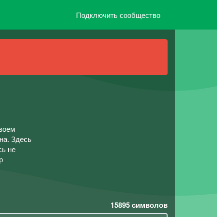
Подключить сообщество
своем
на. Здесь
сь не
р
15895
символов