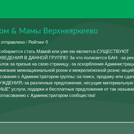
ом & Мамы Верхнеяркеево
 отправлено / Рейтинг 0
то собирается стать Мамой или уже ею является.СУЩЕСТВУЮТ
ЕНИЯ В ДАННОЙ ГРУППЕ! За что полагается БАН: -за рек
ылок-за призыв на свою страницу.-за оскорбления Администрац
зжигание межнациональной розни и межрелигиозной розни;-акций 
сования c Администратором группы;-за поиск, продажу или сдач
ЖДЕНИЯ;-за различные предложения, несущие материальную
ЫЕ" услуги, подарки и бесплатные предложения от так назыв
согласованию с Администратором сообщества!