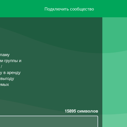
Подключить сообщество
ламу
ии группы и
/
у в аренду
 выгоду
аемых
15895
символов