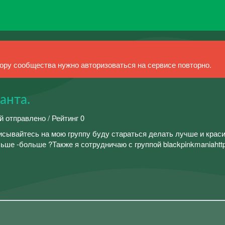
ру сообщества нужно авторизоваться на сервисе повторно.
анта.
й отправлено / Рейтинг 0
исывайтесь на мою группу буду стараться делать лучше и крас
ьше -больше ?Также я сотрудничаю с группой blackpinkmaniahttp