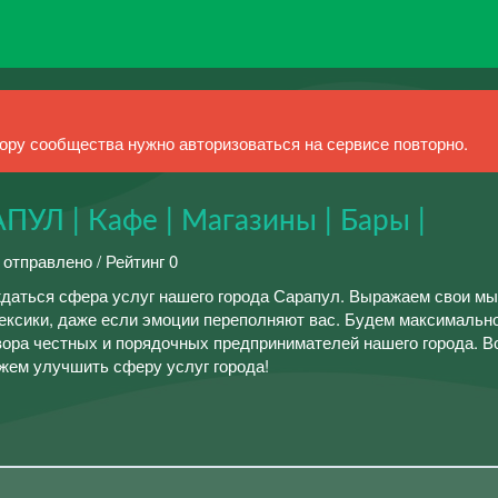
ру сообщества нужно авторизоваться на сервисе повторно.
Л | Кафе | Магазины | Бары |
 отправлено / Рейтинг 0
даться сфера услуг нашего города Сарапул. Выражаем свои м
лексики, даже если эмоции переполняют вас. Будем максимальн
вора честных и порядочных предпринимателей нашего города. 
жем улучшить сферу услуг города!