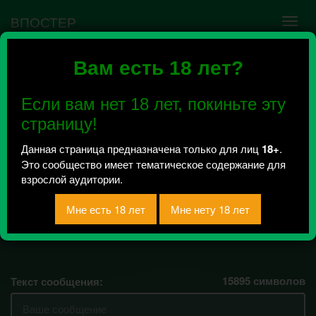
ВПОСТЕР
Вам есть 18 лет?
Ошибка VK API #5
Недействительный access_token! Администратору
Если вам нет 18 лет, покиньте эту
сообщества нужно авторизоваться на сервисе
повторно.
страницу!
Данная страница предназначена только для лиц
18+
.
Это сообщество имеет тематическое содержание для
Подслушано Лысково
взрослой аудитории.
2018
Всего 1, за сегодня 0 сообщений
отправлено / Рейтинг 0
15895
символов
Текст сообщения: