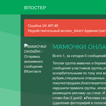
ВПОСТЕР
Ошибка VK API #5
Недействительный access_token! Администрато
МАМОЧКИ ОНЛА
Всего 1, за сегодня 0 сообщений
Теплая группа мамочек и берем
сообщения участников группы,е
оскорбительными по тону или 
рубрик,специально отведенных 
покупке/продаже,благотворител
нарушили правила группы, игно
размещали рекламу на стене. И 
слово-бан 2 дня!2. ●Реклама св
(удаление фотографий в голосов