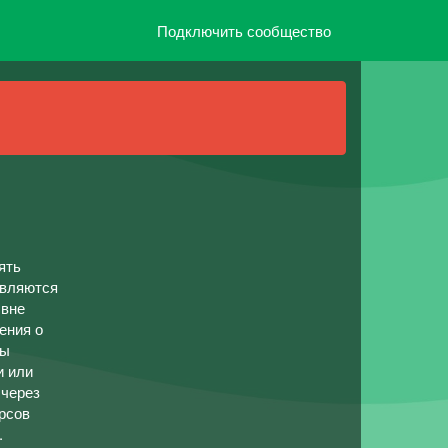
Подключить сообщество
ять
являются
 вне
ения о
Вы
и или
 через
урсов
.