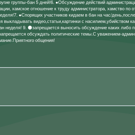
ругие группы-бан 5 дней!6. ●Обсуждение действий администрац
кации, хамское отношение к труду администратора, хамство по 
еделя!7. ●Спорящих участников кидаем в бан на час/день,после
я выкладывать видео,статьи,картинки с насилием,убийством ка
бан неделя! 9. ⚫запрещается выносить обсуждение каких либо п
0.запрещается обсуждать политические темы.С уважением-адми
мание.Приятного общения!