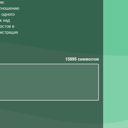
ии:
отношению
 одного
к над
остов в
нистрация
15895
символов