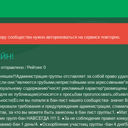
ру сообщества нужно авторизоваться на сервисе повторно.
ЙН!
 отправлено / Рейтинг 0
еняшек!!!Администрация группы отставляет за собой право удал
сли они:°являются грубыми,непристойными или агрессивными°
визуальному содержанию°носят рекламный характер°размещены
для их публикации(относится к просьбам проголосовать,объявл
ьности)Если вы попали в бан-лист нашего сообщества- значит 
рировали требования и предупреждения администрации, спамил
так, за что вы можете быть занесены в бан лист группы:1. ●Мат
оих групп-бан НАВСЕГДА !!!!! 3. ●За не соблюдение правил конк
ании)-бан 1 день!4. ●Оскорбление участниц группы -бан 4 дня!5