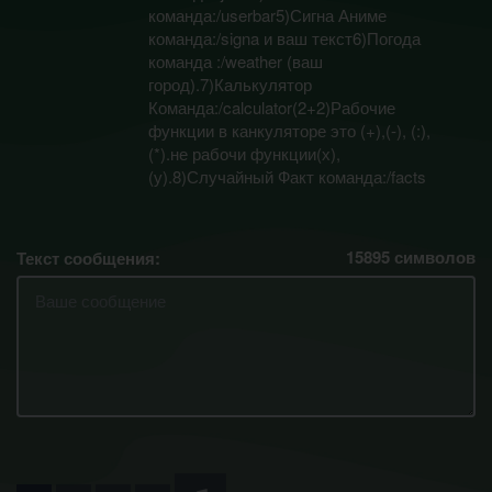
команда:/userbar5)Сигна Аниме
команда:/signa и ваш текст6)Погода
команда :/weather (ваш
город).7)Калькулятор
Команда:/calculator(2+2)Рабочие
функции в канкуляторе это (+),(-), (:),
(*).не рабочи функции(х),
(у).8)Случайный Факт команда:/facts
15895
символов
Текст сообщения: