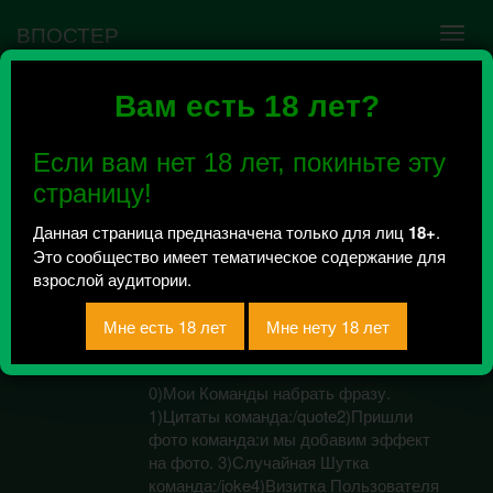
ВПОСТЕР
Вам есть 18 лет?
Ошибка VK API #5
Недействительный access_token! Администратору
Если вам нет 18 лет, покиньте эту
сообщества нужно авторизоваться на сервисе
повторно.
страницу!
Данная страница предназначена только для лиц
18+
.
Это сообщество имеет тематическое содержание для
Чат Бот Максим
взрослой аудитории.
2018г.
Всего 1, за сегодня 0 сообщений
отправлено / Рейтинг 0
0)Мои Команды набрать фразу.
1)Цитаты команда:/quote2)Пришли
фото команда:и мы добавим эффект
на фото. 3)Случайная Шутка
команда:/joke4)Визитка Пользователя