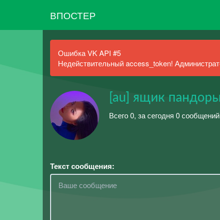
ВПОСТЕР
Ошибка VK API #5
Недействительный access_token! Администрато
[au] ящик пандор
Всего 0, за сегодня 0 сообщений
Текст сообщения: