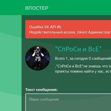
ВПОСТЕР
Ошибка VK API #5
Недействительный access_token! Администрато
*СпРоСи и ВсЕ*
Всего 1, за сегодня 0 сообщений
,*СпРоСи и ВсЕ*не знаешь что з
проекты помжно найти у нас, ес
Текст сообщения: