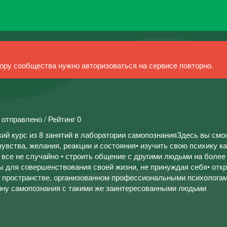
ру сообщества нужно авторизоваться на сервисе повторно.
 отправлено / Рейтинг 0
ий курс из 8 занятий в лаборатории самопознанияЗдесь вы смо
чувства, желания, реакции и состояния• изучить свою психику ка
 все не случайно • строить общение с другими людьми на более
ы для совершенствования своей жизни, не принуждая себя• отк
м пространстве, организованном профессиональными психологам
ину самопознания с такими же заинтересованными людьми