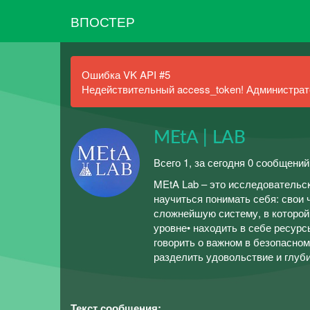
ВПОСТЕР
Ошибка VK API #5
Недействительный access_token! Администрато
MEtA | LAB
Всего 1, за сегодня 0 сообщений
MEtA Lab – это исследовательск
научиться понимать себя: свои 
сложнейшую систему, в которой
уровне• находить в себе ресурс
говорить о важном в безопасно
разделить удовольствие и глуб
Текст сообщения: