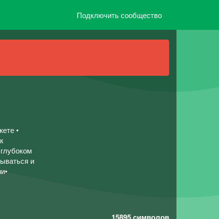
Подключить сообщество
жете •
к
 глубоком
рываться и
и•
15895
символов