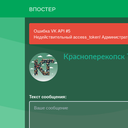
ВПОСТЕР
Ошибка VK API #5
Недействительный access_token! Администрато
Красноперекопск 
Текст сообщения: