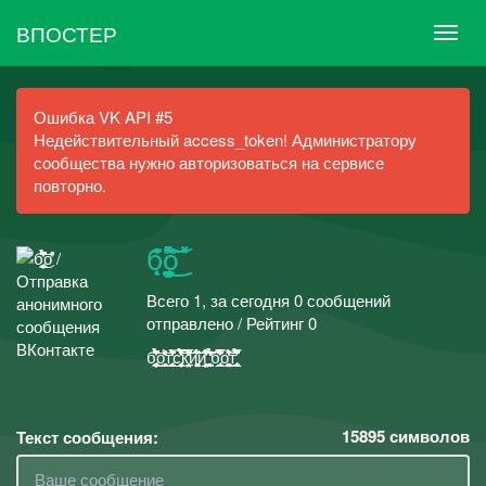
ВПОСТЕР
Ошибка VK API #5
Недействительный access_token! Администратору
сообщества нужно авторизоваться на сервисе
повторно.
б̨̡̜͎̦̙͚̟̦̜͎̟̼̳͇͆̉͑͐̈̉̀̄͗͆̇̕̚̚͘͜͝о̄̊̈̔̎
Всего 1, за сегодня 0 сообщений
отправлено / Рейтинг 0
б̨̡̜͎̦̙͚̟̦̜͎̟̼̳͇͆̉͑͐̈̉̀̄͗͆̇̕̚̚͘͜͝о̧͈̳̯̠͎̹̯̖͎̬̜͍̰̭͇̄̊̈̔̎̑̈͛̎͗̄́̎̇̎͝т̡̯͎̞̳̪̲̝͙̮͖̜̹̠̣̖̓́̍̓͌̒̾̊̏͂̀́̈́̐̓͘с̨̡̡̱͎̥̲̜̥̝̠͎̮̼̹̦͗͛̿̎̊̈̈́͛̂̉̒͗̄̿͝͝к̧̛̮͈̬̠̹͎̝̼̱̳̮̤̤̠̠̆͛̂̎́͒̃͐̅̍̈́̒̽͆͝и̧̣̤̹͚͍̭̭̩͙̥͕̣͚͙͖͛̈́͛́̑̃͂́̽̈́́͆͘͝͝͝й̤̮͓̜̰͕͙̘̤̬̦̲̭̘̠̓̈́̾͒̾̽̈́͌̈́́͋͊͘͝͝͝ͅ ̧̭̰͖̖̪̥͔͔͖̭̜̮͈̱̉̓̾̔̓̌̋̈́̂̉̑̓̃̽̃̓ͅб̢̲̱̱͎̺̪̗̫͍̫̺̪̰̫͙̎̈͆͊̿̽̏͛́͂̏̑̅̓͛͘о̝͚͇̞̘̘̻̞͉̻͔̟̠̙̤͗̈́̾̐̐̈́͒̄̆͊̆̆͐̃̓̐͜т̡̨̡̖͈͍͙̣̰̗̲͉̺̭̬͕͌̂̀̓̓̈́̌̇͆́̉̊̋̿̌̚
15895
символов
Текст сообщения: