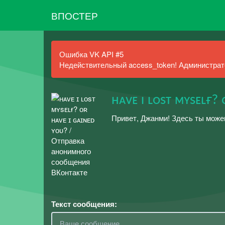
ВПОСТЕР
Ошибка VK API #5
Недействительный access_token! Администрато
ʜᴀᴠᴇ ɪ ʟᴏsᴛ ᴍʏsᴇʟғ? 
Привет, Джанми! Здесь ты може
Текст сообщения: