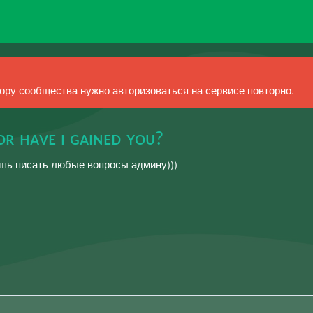
ру сообщества нужно авторизоваться на сервисе повторно.
ᴏʀ ʜᴀᴠᴇ ɪ ɢᴀɪɴᴇᴅ ʏᴏᴜ?
шь писать любые вопросы админу)))